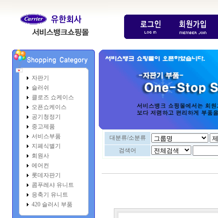
자판기
슬러쉬
클로즈 쇼케이스
오픈쇼케이스
공기청정기
중고제품
서비스부품
대분류/소분류
지폐식별기
검색어
회원사
에어컨
롯데자판기
콤푸레샤 유니트
응축기 유니트
420 슬러시 부품