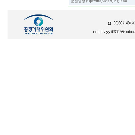
운전중량 (Operating weight) Kg 9000