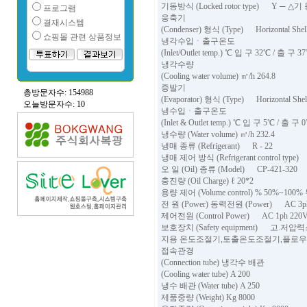
기동방식 (Locked rotor type) Y ─ △기
프로그램
응축기
결재시스템
(Condenser) 형식 (Type) Horizontal Shell
쇼핑몰 관련 상품정보
냉각수입ㆍ출구온도
(Inlet/Outlet temp.) ℃ 입 구 32℃ / 출 구 3
냉각수량
(Cooling water volume) ㎥/h 264.8
증발기
총방문자수: 154988
(Evaporator) 형식 (Type) Horizontal Shel
오늘방문자수: 10
냉수입ㆍ출구온도
(Inlet & Outlet temp.) ℃ 입 구 5℃ / 출 구 
냉수량 (Water volume) ㎥/h 232.4
냉매 종류 (Refrigerant) R - 22
냉매 제어 방식 (Refrigerant control type) 
오 일 (Oil) 종류 (Model) CP-421-320
충진량 (Oil Charge) ℓ 20*2
용량 제어 (Volume control) % 50%~1
전 원 (Power) 동력전원 (Power) AC 3ph 3
제어전원 (Control Power) AC 1ph 220V
보호장치 (Safety equipment) 고
지용 온도조절기,토출온도조절기,플로우
접속관경
(Connection tube) 냉각수 배관
(Cooling water tube) A 200
냉수 배관 (Water tube) A 250
제품중량 (Weight) Kg 8000