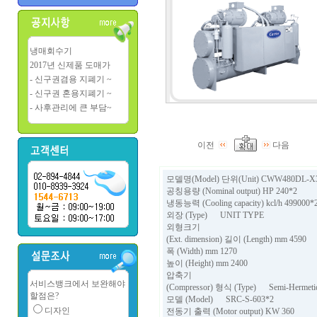
냉매회수기
2017년 신제품 도매가
- 신구권겸용 지폐기 ~
- 신구권 혼용지폐기 ~
- 사후관리에 큰 부담~
이전
다음
모델명(Model) 단위(Unit) CWW480DL-X
공칭용량 (Nominal output) HP 240*2
냉동능력 (Cooling capacity) kcl/h 499000*
외장 (Type) UNIT TYPE
외형크기
(Ext. dimension) 길이 (Length) mm 4590
폭 (Width) mm 1270
높이 (Height) mm 2400
압축기
서비스뱅크에서 보완해야
(Compressor) 형식 (Type) Semi-Hermetic,
할점은?
모델 (Model) SRC-S-603*2
디자인
전동기 출력 (Motor output) KW 360