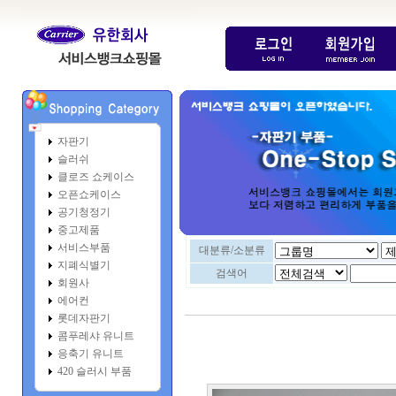
자판기
슬러쉬
클로즈 쇼케이스
오픈쇼케이스
공기청정기
중고제품
서비스부품
대분류/소분류
지폐식별기
검색어
회원사
에어컨
롯데자판기
콤푸레샤 유니트
응축기 유니트
420 슬러시 부품