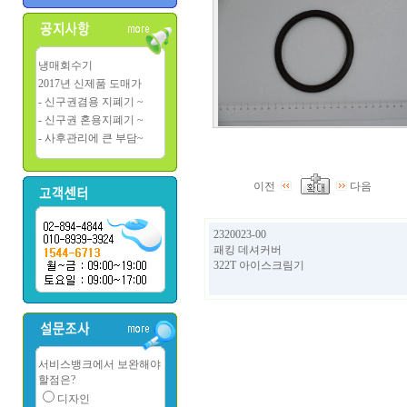
냉매회수기
2017년 신제품 도매가
- 신구권겸용 지폐기 ~
- 신구권 혼용지폐기 ~
- 사후관리에 큰 부담~
이전
다음
2320023-00
패킹 데셔커버
322T 아이스크림기
서비스뱅크에서 보완해야
할점은?
디자인