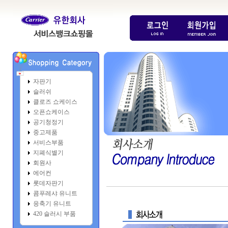
자판기
슬러쉬
클로즈 쇼케이스
오픈쇼케이스
공기청정기
중고제품
서비스부품
지폐식별기
회원사
에어컨
롯데자판기
콤푸레샤 유니트
응축기 유니트
420 슬러시 부품