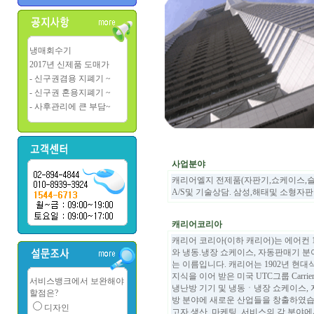
냉매회수기
2017년 신제품 도매가
- 신구권겸용 지폐기 ~
- 신구권 혼용지폐기 ~
- 사후관리에 큰 부담~
사업분야
캐리어엘지 전제품(자판기,쇼케이스,슬
A/S및 기술상담. 삼성,해태및 소형자판기
캐리어코리아
캐리어 코리아(이하 캐리어)는 에어컨 
와 냉동.냉장 쇼케이스, 자동판매기 분야에
는 이름입니다. 캐리어는 1902년 현
지식을 이어 받은 미국 UTC그룹 Car
서비스뱅크에서 보완해야
냉난방 기기 및 냉동ㆍ냉장 쇼케이스,
할점은?
방 분야에 새로운 산업들을 창출하였습
디자인
고자 생산, 마케팅, 서비스의 각 분야