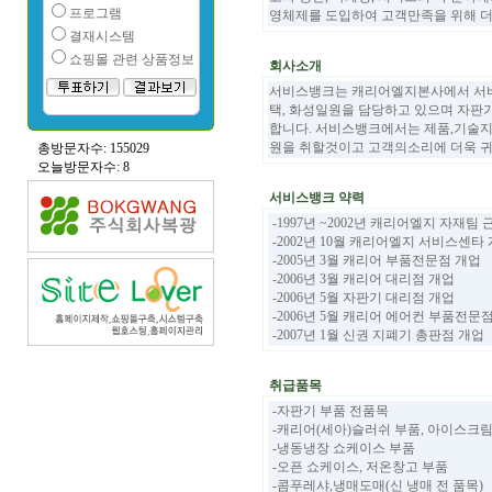
프로그램
영체제를 도입하여 고객만족을 위해 
결재시스템
쇼핑몰 관련 상품정보
회사소개
서비스뱅크는 캐리어엘지본사에서 서비
택, 화성일원을 담당하고 있으며 자판
합니다. 서비스뱅크에서는 제품,기술지원,부
원을 취할것이고 고객의소리에 더욱 
총방문자수: 155029
오늘방문자수: 8
서비스뱅크 약력
-1997년 ~2002년 캐리어엘지 자재팀 
-2002년 10월 캐리어엘지 서비스센타
-2005년 3월 캐리어 부품전문점 개업
-2006년 3월 캐리어 대리점 개업
-2006년 5월 자판기 대리점 개업
-2006년 5월 캐리어 에어컨 부품전문
-2007년 1월 신권 지폐기 총판점 개업
취급품목
-자판기 부품 전품목
-캐리어(세아)슬러쉬 부품, 아이스크
-냉동냉장 쇼케이스 부품
-오픈 쇼케이스, 저온창고 부품
-콤푸레샤,냉매도매(신 냉매 전 품목)